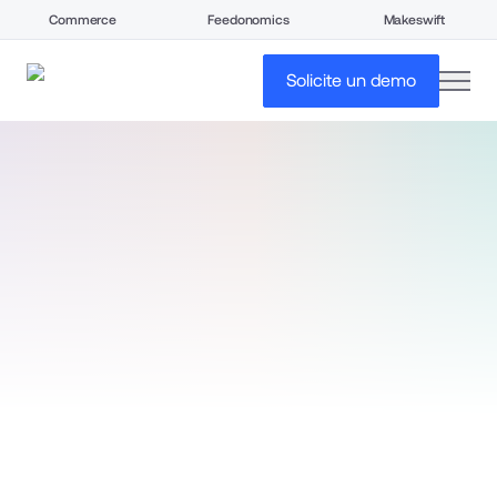
Commerce
Feedonomics
Makeswift
open
Solicite un demo
Página de inicio
COMIENZA TU PRUEBA GRATUITA