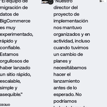
“El equipo de
“Nuestro
migración de
director del
datos de
proyecto de
BigCommerce
implementación
es muy
nos mantuvo
experimentado,
organizados y en
rápido y
actividad, incluso
confiable.
cuando tuvimos
Estamos
un cambio de
orgullosos de
planes y
haber lanzado
necesitábamos
un sitio rápido,
hacer el
escalable,
lanzamiento
simple y
antes de lo
asequible.”
esperado. No
podríamos
CECILIO