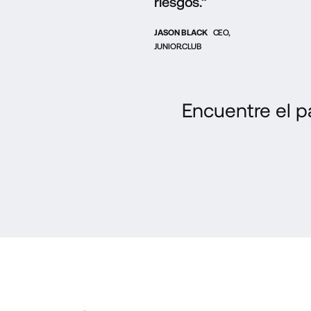
riesgos.”
JASON BLACK
CEO,
JUNIOR.CLUB
Encuentre el p