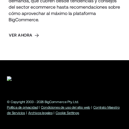
demanda, que cubren desde tendencias y consejos 
del sector ecommerce hasta recomendaciones sobre 
cómo aprovechar al máximo la plataforma 
BigCommerce.
VER AHORA
© Copyright 2003 -
2026
BigCommerce Pty. Ltd.
Política de privacidad
|
Condiciones de uso del sitio web
|
Contrato Maestro
de Servicios
|
Archivos legales
|
Cookie Settings